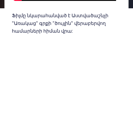
Ֆիլմը նկարահանված է Աստվածաշնչի
"Առակաց" գրքի "ծույլին" վերաբերվող
համարների հիման վրա:
© Հայաստանյաց հավատացյալ, 2020
ՀԵՂԻՆԱԿ`
CHRISTIANS.am