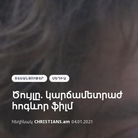
ՏԵՍԱՆՅՈՒԹԵՐ
ՄԵԴԻԱ
Ծույլը. կարճամետրաժ
հոգևոր ֆիլմ
հեղինակ
CHRISTIANS.am
04.01.2021