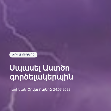
ՕՐՎԱ ՈՒՂԵՐՁ
Սպասել Աստծո
գործելակերպին
հեղինակ
Օրվա ուղերձ
24.03.2023