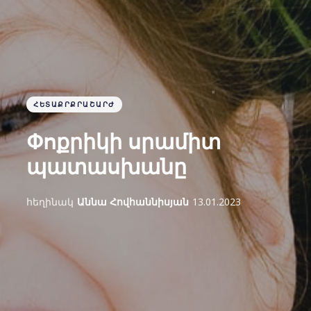
ՀԵՏԱՔՐՔՐԱՇԱՐԺ
Փոքրիկի սրամիտ
պատասխանը
հեղինակ
Աննա Հովհաննիսյան
13.01.2023