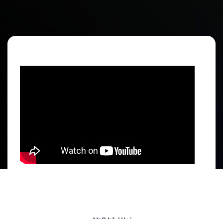
ՀԵՂԻՆԱԿ`