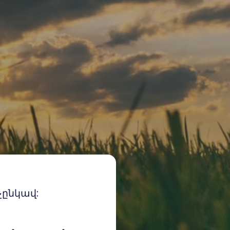
չընկավ: