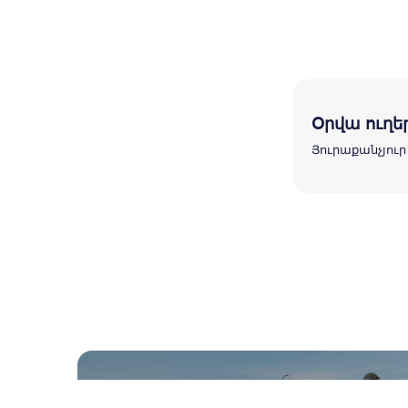
Օրվա ուղե
Յուրաքանչյուր