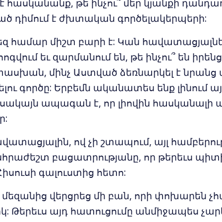
է հասկանանք, թե ինչու՞ մեր կյանքի դանդա
ած դիմում է ժխտական գործելակերպերի:
եզ համար միշտ բարի է: Կան հավատացյալնե
վում եւ զարմանում են, թե ինչու՞ են իրեն
ասխան, մինչ Աստված ձեռնարկել է նրանց ա
ւ գործը: Երբեմն ականատես ենք լինում ա
, սակայն ապագան է, որ լիովին հասկանալի
ր:
վատացյալին, ով չի շտապում, այլ համբերո
նհրաժեշտ բացատրությանը, որ թերեւս պիտ
 Հիսուսի գալուստից հետո:
 մեզանից վերցրեց մի բան, որի փոխարեն չ
 Թերեւս այդ հատուցումը անմիջապես չարե