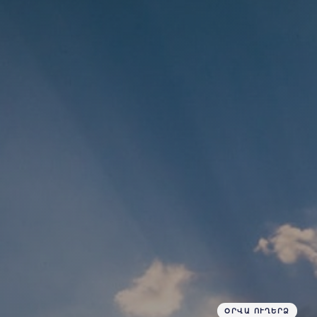
ՕՐՎԱ ՈՒՂԵՐՁ