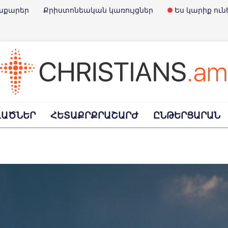
աքարեր
Քրիստոնեական կառույցներ
Ես կարիք ուն
է Չարլի Քըրքը
ՎԱԾՆԵՐ
ՀԵՏԱՔՐՔՐԱՇԱՐԺ
ԸՆԹԵՐՑԱՐԱՆ
Փրկարարների օրն է
տառային հրդեհներից այրվել է Սահակ Մեսրոպ հայկ
հավանություն տվեց նախագծին, որով արգելվում է «Child-Free» մնալո
պարտել է ռուսական ուղղափառ եկեղեցու հետ կա