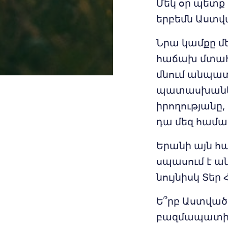
Մեկ օր պետք 
երբեմն Աստվ
Նրա կամքը մ
հաճախ մտահոգ
մնում անպատ
պատասխանելո
իրողությանը
դա մեզ համա
Երանի այն հա
սպասում է ա
նույնիսկ Տեր
Ե՞րբ Աստված
բազմապատիկ: