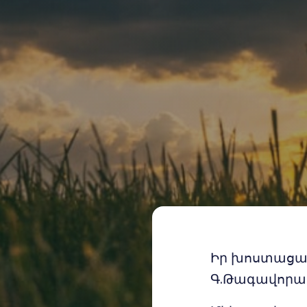
Իր խոստացած
Գ.Թագավորաց