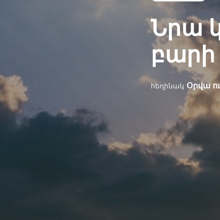
Նրա 
բարի 
Օրվա ո
հեղինակ