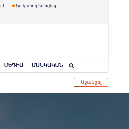
եմ
Ես կարող եմ օգնել
ՄԵԴԻԱ
ՄԱՆԿԱԿԱՆ
ական դպրոցը
ւ և երեխաներ չունենալու պրոպագանդան
պված Ուկրաինայի որոշումը