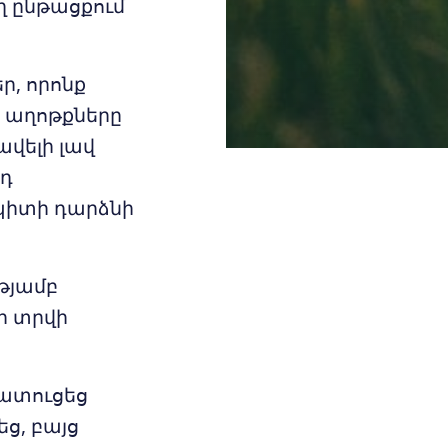
ղ ընթացքում
ր, որոնք
ց աղոթքները
վելի լավ
յդ
 պիտի դարձնի
ւթյամբ
ի տրվի
հատուցեց
ց, բայց