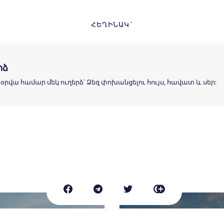
ՀԵՂԻՆԱԿ`
րձ
 օրվա համար մեկ ուղերձ՝ Ձեզ փոխանցելու հույս, հավատ և սեր: