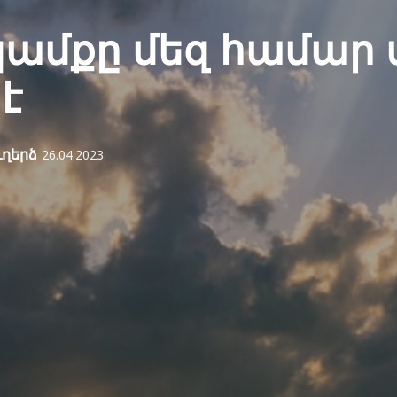
կամքը մեզ համար 
է
ւղերձ
26.04.2023