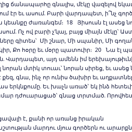
ից ճանապարհը գնալիս, մէկը վազելով եկաւ՝
ւմ էր եւ ասում. Բարի վարդապետ, ի՞նչ գործ
կեանքը ժառանգեմ։ 18 Յիսուսն էլ ասեց նո
սում. Ոչ ով բարի չ’կայ, բայց միայն մէկը՝ Ա
երը գիտես՝ Մի շնար, Մի սպանիր, Մի գողա
րկիր, Քո հօրը եւ մօրը պատուիր։ 20 Նա է
ն. Վարդապետ, այդ ամենն իմ երեխայութիւն
լ նորան մտիկ տուաւ՝ նորան սիրեց, եւ ասեց 
քեզ, գնա, ինչ որ ունիս ծախիր եւ աղքատներ
աս երկնքումը. Եւ խաչն առած՝ եկ ինձ հետեւի
ամար դժուարացած՝ գնաց տրտմած. Որովհետ
 ցավալի է, քանի որ առանց իրական
ության մարդու մյուս գործերն ու արարքն