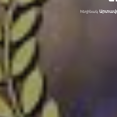
Արտավ
հեղինակ