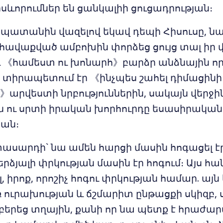
րսևորումներ են ցանկալիի ցուցադրության։
պատանին վազելով եկավ դեպի Հիսուսը, նա 
՛ հավաքված ամբոխին փորձեց ցույց տալ իր 
 《համեստ ու խոնարհ》բարձր անձնային որ
տիրապետում էր 《ինչպես շահել դիմացինի
արվեստի նրբություններին, սակայն վերջի
ու սրտի իրական խորհուրդը եսասիրական է
ան։
ասարդի` նա ամեն հարցի մասին հոգացել էր
երձյալի փրկության մասին էր հոգում։ Այս հ
լ, իրոք, որոշիչ հոգու փրկության համար. այն
 ուրախության և ճշմարիտ ընթացքի սկիզբ, 
 բերեց տղային, քանի որ նա պետք է հրաժար