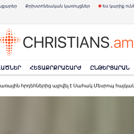
աքարեր
Քրիստոնեական կառույցներ
Ես կարիք ուն
է Չարլի Քըրքը
ՎԱԾՆԵՐ
ՀԵՏԱՔՐՔՐԱՇԱՐԺ
ԸՆԹԵՐՑԱՐԱՆ
Փրկարարների օրն է
տառային հրդեհներից այրվել է Սահակ Մեսրոպ հայկ
հավանություն տվեց նախագծին, որով արգելվում է «Child-Free» մնալո
պարտել է ռուսական ուղղափառ եկեղեցու հետ կա