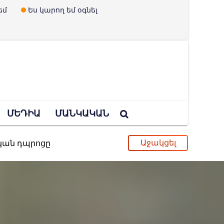
եմ
Ես կարող եմ օգնել
ՄԵԴԻԱ
ՄԱՆԿԱԿԱՆ
ական դպրոցը
ւ և երեխաներ չունենալու պրոպագանդան
պված Ուկրաինայի որոշումը