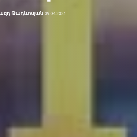
ազդ Թադևոսյան
09.04.2021