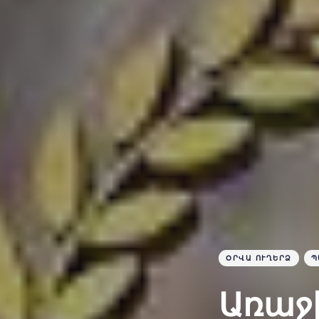
ՕՐՎԱ ՈՒՂԵՐՁ
Պ
Առաջ