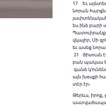
17 Եւ այնտեղ
նորան հարցնո
յաւիտենական 
ես ինձ բարի ա
Պատուիրանքն
վկայիր, Մի զ
եւ ասեց նորա
21 Յիսուսն է
բան պակաս է 
գանձ կ’ունեն
այն խօսքի հ
տէր էր։
Թերևս, իրոք,
աստվածապաշտ