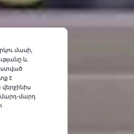
կու մասի,
ւթյանը և
 Աստված
տք է
ա վերջինիս
 մարդ-մարդ
տ