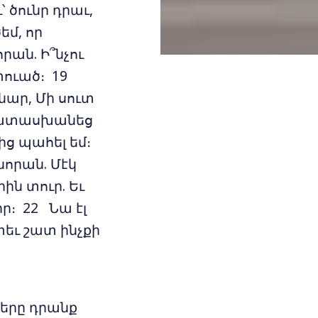
 ծունր դրաւ,
եմ, որ
րան. Ի՞նչու
ստուած։ 19
նար, Մի սուտ
լ պատասխանեց
ից պահել եմ։
նորան. Մէկ
ին տուր. Եւ
ր։ 22 Նա էլ
եւ շատ ինչքի
երը դրանք