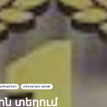
ԱՏԳԱՄՆԵՐ
ՀՈՎՎԱԿԱՆ ԽՈՍՔ
ին տեղում