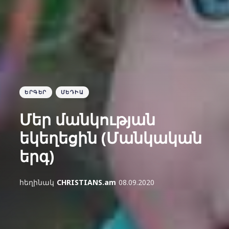
ԵՐԳԵՐ
ՄԵԴԻԱ
Մեր մանկության
եկեղեցին (Մանկական
երգ)
հեղինակ
CHRISTIANS.am
08.09.2020