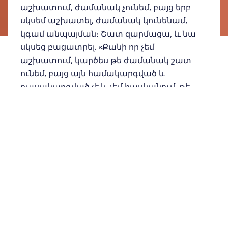
աշխատում, ժամանակ չունեմ, բայց երբ
սկսեմ աշխատել, ժամանակ կունենամ,
կգամ անպայման։ Շատ զարմացա, և նա
սկսեց բացատրել. «Քանի որ չեմ
աշխատում, կարծես թե ժամանակ շատ
ունեմ, բայց այն համակարգված և
դասակարգված չէ և չեմ հասկանում, թե
ինչպես եմ վատնում այն և օրվա վերջում
հայտնաբերում եմ, որ շատ բաների
համար ժամանակ չունեցա։ Բայց երբ
աշխատում եմ, հստակ գիտեմ այս ժամից
այս ժամը աշխատում եմ և կարողանում
եմ դասակարգել գործերս ըստ այդ
ժամերի»։
Սիրելի՛ս, այսօր շատ նվերներ կարող ենք
ստանալ, բայց կարծում եմ՝ մարդիկ
լավագույն նվերի կարիքն ունեն, այնպիսի