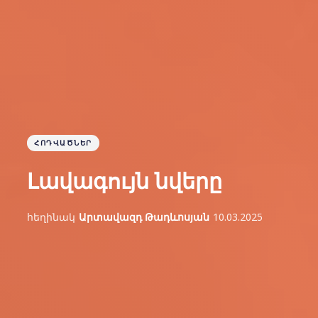
ՀՈԴՎԱԾՆԵՐ
Լավագույն նվերը
հեղինակ
Արտավազդ Թադևոսյան
10.03.2025