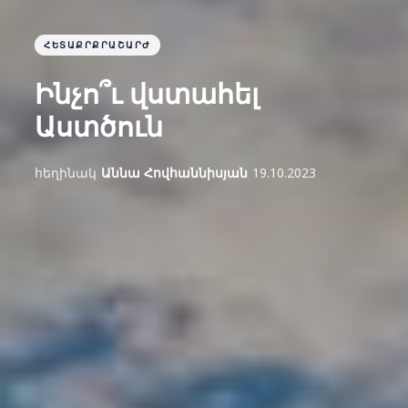
ՀԵՏԱՔՐՔՐԱՇԱՐԺ
Ինչո՞ւ վստահել
Աստծուն
հեղինակ
Աննա Հովհաննիսյան
19.10.2023