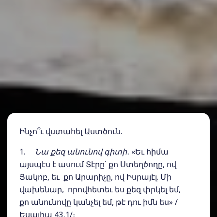
Ինչո՞ւ վստահել Աստծուն.
1.
Նա քեզ անունով գիտի
․ «Եւ հիմա
այսպէս է ասում Տէրը՝ քո Ստեղծողը, ով
Յակոբ, եւ քո Արարիչը, ով Իսրայէլ. Մի
վախենար, որովհետեւ ես քեզ փրկել եմ,
քո անունովը կանչել եմ, թէ դու իմն ես» /
Եսայիա 43․1/։