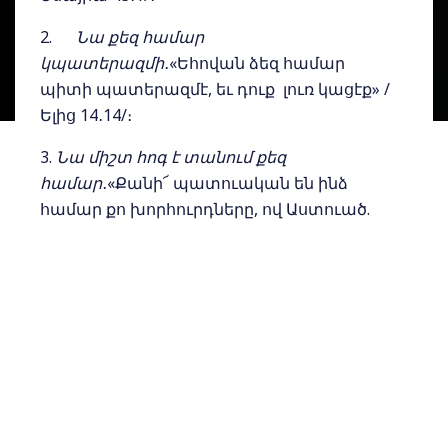
2.
Նա քեզ համար
կպատերազմի
․«Եհովան ձեզ համար
պիտի պատերազմէ, եւ դուք լուռ կացէք» /
Ելից 14․14/։
3.
Նա միշտ հոգ է տանում քեզ
համար
․«Քանի՜ պատուական են ինձ
համար քո խորհուրդները, ով Աստուած.
Քանի՜ մեծ է նորանց թիւը» /Սաղմոս 139․
17/։
4.
Նա ծրագիր ունի քո կյանքի
համար․
«Որովհետեւ ես գիտեմ այն
խորհուրդները, որ ես խորհում եմ ձեր
մասին, ասում է Տէրը, խաղաղութեան
խորհուրդները եւ ոչ թէ չարութեան, որ
ձեզ տամ ապագան եւ յոյսը» /Երեմիա 29․