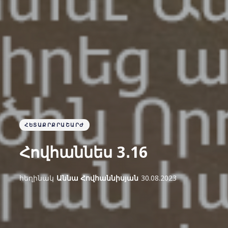
ՀԵՏԱՔՐՔՐԱՇԱՐԺ
Հովհաննես 3․16
հեղինակ
Աննա Հովհաննիսյան
30.08.2023