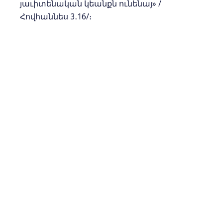
յաւիտենական կեանքն ունենայ» /
Հովհաննես 3․16/։
ՀԵՂԻՆԱԿ`
Աննա Հովհաննիսյան