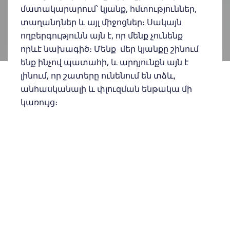
մատակարարում՝ կյանք, հմտություններ,
տաղանդներ և այլ միջոցներ։ Սակայն
ողբերգությունն այն է, որ մենք չունենք
որևէ նախագիծ։ Մենք մեր կյանքը շինում
ենք ինչով պատահի, և արդյունքն այն է
լինում, որ շատերը ունենում են տձև,
անհասկանալի և փլուզման ենթակա մի
կառույց։
Եթե շինարարության մեջ անթույլատրելի
է շինել առանց վերջնական տեսքը
պատկերացնելու, ապա ինչո՞ւ ենք մենք
շինում մեր կյանքը նման անփութությամբ,
ինչով պատահի՝ առանց պատկերացում
կազմելու վերջնական արդյունքի մասին։
Մեզանից շատերը պատկերացում էլ
չունեն, թե որտե՞ղ են հայտնվելու 5, 10