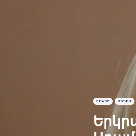
ԵՐԳԵՐ
ՄԵԴԻԱ
Երկրպ