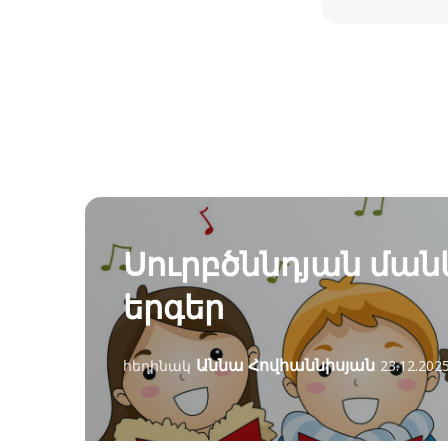
Սուրբծննդյան մա
երգեր
Աննա Հովհաննիսյան
հեղինակ
23.12.202