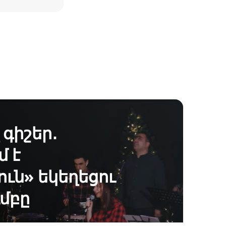
գիշեր․
 է
ւն» եկեղեցու
մբը