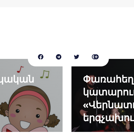
նկական
Փառահեղ 
կատարում
«Վերնատո
5
երգչախու