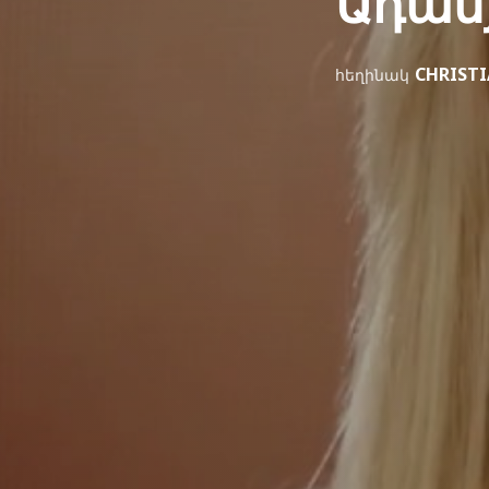
Ադամ
CHRIST
հեղինակ