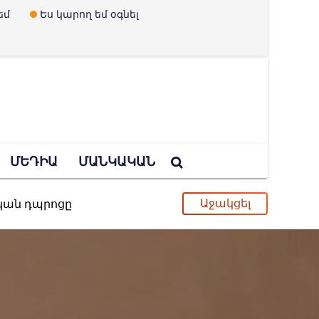
եմ
Ես կարող եմ օգնել
ՄԵԴԻԱ
ՄԱՆԿԱԿԱՆ
ական դպրոցը
ւ և երեխաներ չունենալու պրոպագանդան
պված Ուկրաինայի որոշումը