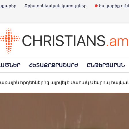
աքարեր
Քրիստոնեական կառույցներ
Ես կարիք ուն
է Չարլի Քըրքը
ՎԱԾՆԵՐ
ՀԵՏԱՔՐՔՐԱՇԱՐԺ
ԸՆԹԵՐՑԱՐԱՆ
Փրկարարների օրն է
տառային հրդեհներից այրվել է Սահակ Մեսրոպ հայկ
հավանություն տվեց նախագծին, որով արգելվում է «Child-Free» մնալո
պարտել է ռուսական ուղղափառ եկեղեցու հետ կա