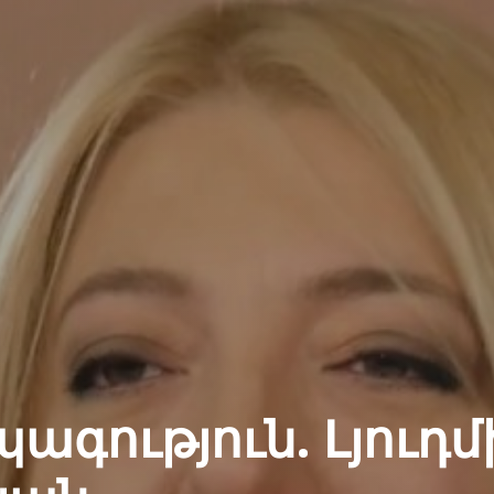
ագություն. Լյուդմ