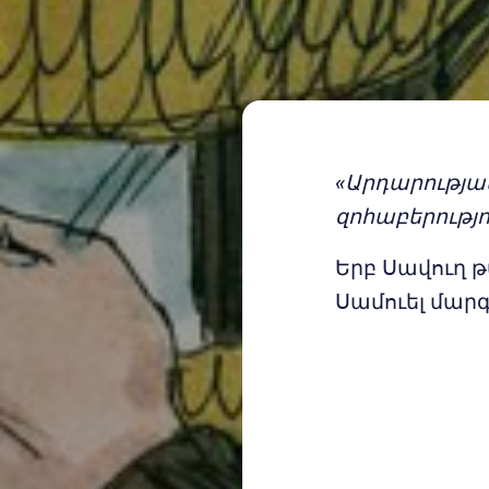
«Արդարությամ
զոհաբերությո
Երբ Սավուղ 
Սամուել մար