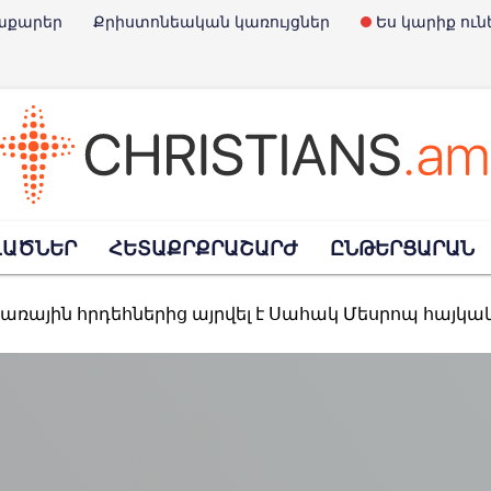
աքարեր
Քրիստոնեական կառույցներ
Ես կարիք ուն
է Չարլի Քըրքը
ՎԱԾՆԵՐ
ՀԵՏԱՔՐՔՐԱՇԱՐԺ
ԸՆԹԵՐՑԱՐԱՆ
Փրկարարների օրն է
տառային հրդեհներից այրվել է Սահակ Մեսրոպ հայկ
հավանություն տվեց նախագծին, որով արգելվում է «Child-Free» մնալո
պարտել է ռուսական ուղղափառ եկեղեցու հետ կա