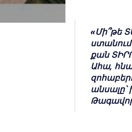
«Մի՞թե Տ
ստանում 
քան ՏԻՐՈ
Ահա, հնա
զոհաբերու
անսալը՝ 
Թագավորն