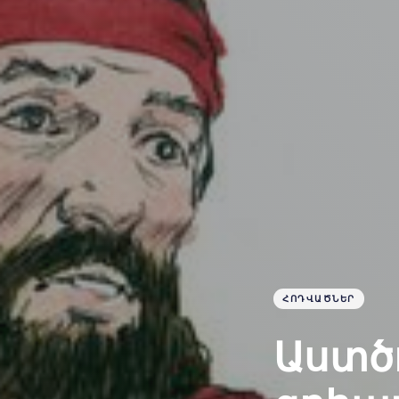
ՀՈԴՎԱԾՆԵՐ
Աստծ