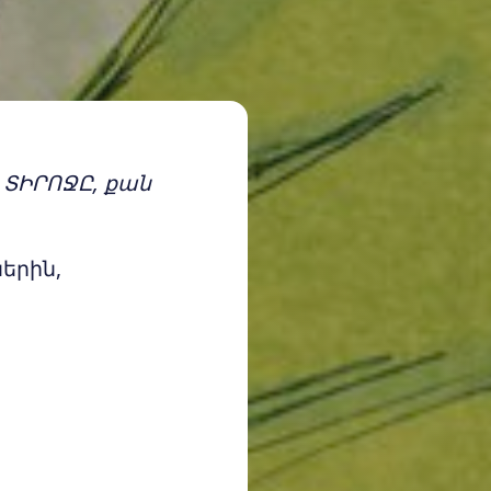
է ՏԻՐՈՋԸ, քան
երին,