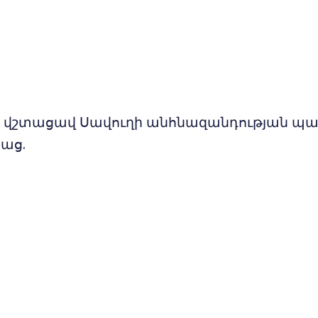
 վշտացավ Սավուղի անհնազանդության պ
սաց.