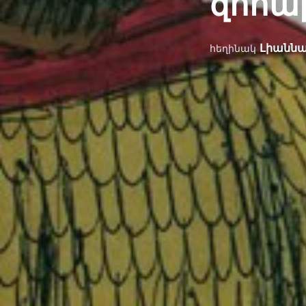
զոհաբ
Լիաննա
հեղինակ