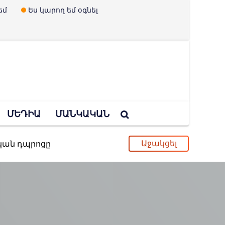
եմ
Ես կարող եմ օգնել
ՄԵԴԻԱ
ՄԱՆԿԱԿԱՆ
ական դպրոցը
ւ և երեխաներ չունենալու պրոպագանդան
պված Ուկրաինայի որոշումը