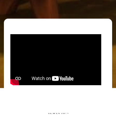
ՀԵՂԻՆԱԿ`