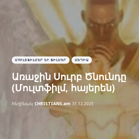
ՄՈՒԼՏՖԻԼՄԵՐ ԵՒ ՖԻԼՄԵՐ
ՄԵԴԻԱ
Առաջին Սուրբ Ծնունդը
(Մուլտֆիլմ, հայերեն)
հեղինակ
CHRISTIANS.am
31.12.2025