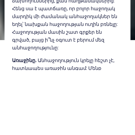
ձախողումներից, քան հաղթանակներից:
Հենց սա է պատճառը, որ բոլոր հաջողակ
մարդիկ մի ժամանակ անհաջողակներ են
եղել՝ նախքան հաջողության ուղին բռնելը:
Հաջողության մասին շատ գրքեր են
գրված, բայց ի՞նչ օգուտ է բերում մեզ
անհաջողությունը:
Առաջինը.
Անհաջողություն կրելը հեշտ չէ,
հատկապես առաջին անգամ: Մենք
կարող ենք զգալ մեզ այնպես, ասես
կյանքն ավարտվել է, ասես մեզ ինչ-որ
ձևով նվաստացրել են: Բայց բացասական
փորձ վերապրելով՝ մենք ավելի իմաստուն
ու զորավոր ենք դառնում: Իրականում,
մենք ավելի շուտ ոչ թե նվաստանում ենք,
այլ հարստանում գիտելիքներով ու
փորձով, որոնք նախկինում չունեինք: