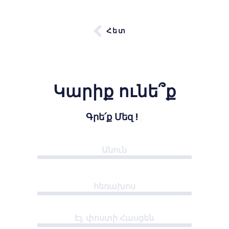
Հետ
Կարիք ունե՞ք
Գրե՛ք Մեզ !
|